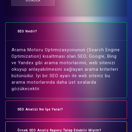
GÖNDER
SEO Nedir?
Arama Motoru Optimizasyonunun (Search Engine
Optimization) kısaltması olan SEO; Google, Bing
ve Yandex gibi arama motorlarının, web sitenizi
okuyup anlayabilmesini sağlayan arama kriterleri
bütünüdür. İyi bir SEO ayarı ile web siteniz bu
arama motorlarında daha üst sıralarda
gözükecektir.
SEO Analizi Ne İşe Yarar?
Örnek SEO Analiz Raporu Talep Edebilir Miyim?