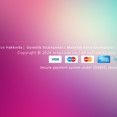
.co Hakkında
|
Güvenlik Sözleşmesi
|
Mesafeli Satış Sözleşmesi
Copyright © 2026 loopcode.co | all softwares you