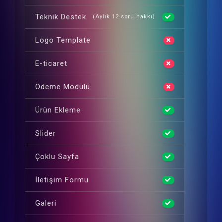
Teknik Destek
(Aylık 12 soru hakkı)
Logo Template
E-ticaret
Ödeme Modülü
Ürün Ekleme
Slider
Çoklu Sayfa
İletişim Formu
Galeri